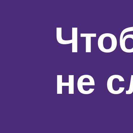
Что
не 