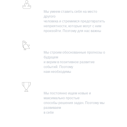
Люди
Мы умеем ставить себя на место
другого
человека и стремимся предотвратить
неприятности, которые могут с ним
произойти. Поэтому для нас важны
эмпатия и проактивность
.
Окружающий мир
Мы строим обоснованные прогнозы о
будущем
и верим в позитивное развитие
событий. Поэтому
нам необходимы
дальновидность
и
оптимизм
.
Наши продукты
Мы постоянно ищем новые и
максимально простые
способы решения задач. Поэтому мы
развиваем
в себе
изобретательность и
стремление к простоте
.