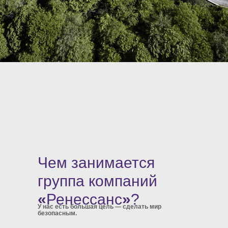
Чем занимается
группа компаний
«
Ренессанс
»
?
У нас есть большая цель — сделать мир
безопасным.