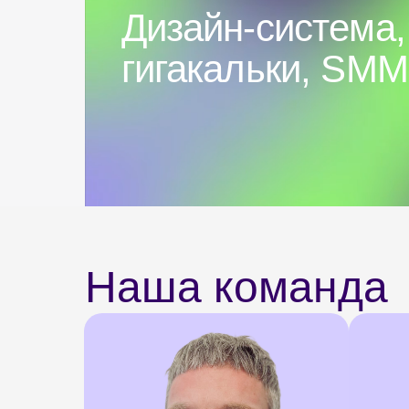
special
Дизайн-система,
гигакальки, SMM
Наша команда